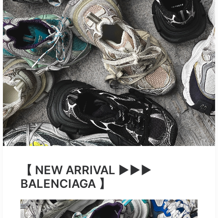
【 NEW ARRIVAL ▶︎▶︎▶︎
BALENCIAGA 】