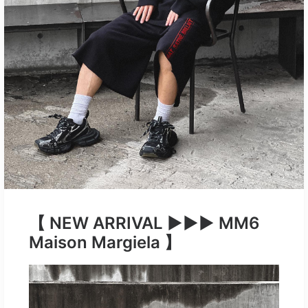
【 NEW ARRIVAL ▶︎▶︎▶︎ MM6
Maison Margiela 】