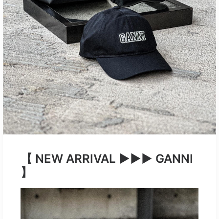
【 NEW ARRIVAL ▶︎▶︎▶︎ GANNI
】