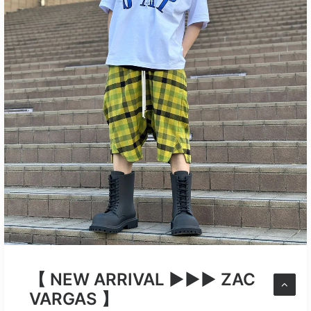
【 NEW ARRIVAL ▶︎▶︎▶︎ ZAC
VARGAS 】