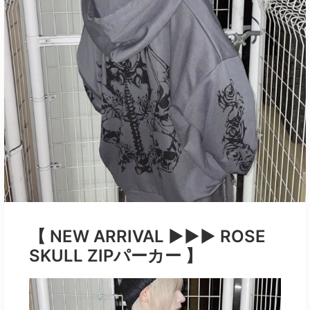
【 NEW ARRIVAL ▶︎▶︎▶︎ ROSE
SKULL ZIPパーカー 】