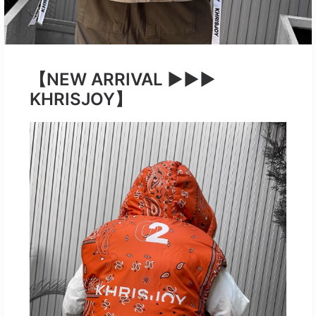
【NEW ARRIVAL ▶︎▶︎▶︎
KHRISJOY】