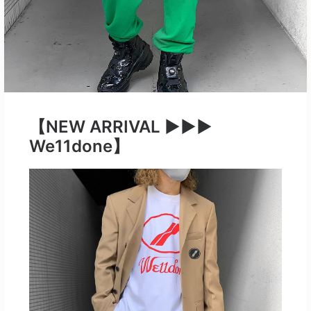
【NEW ARRIVAL ▶︎▶︎▶︎
We11done】