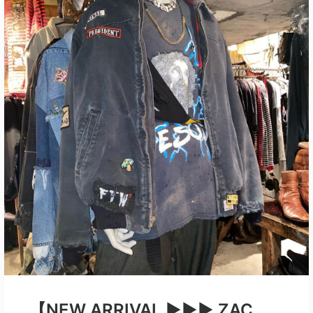
【NEW ARRIVAL ▶︎▶︎▶︎ ZAC