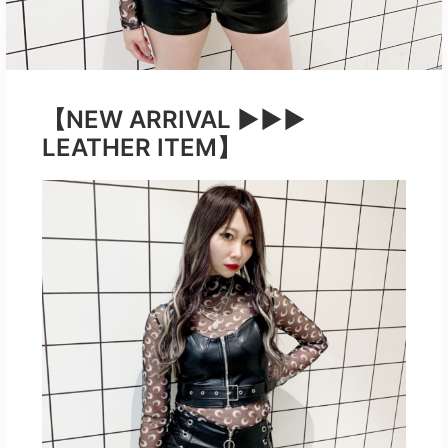
【NEW ARRIVAL ▶︎▶︎▶︎
LEATHER ITEM】