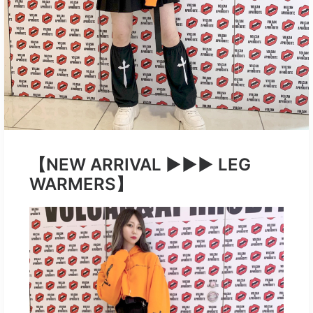
【NEW ARRIVAL ▶︎▶︎▶︎ LEG
WARMERS】