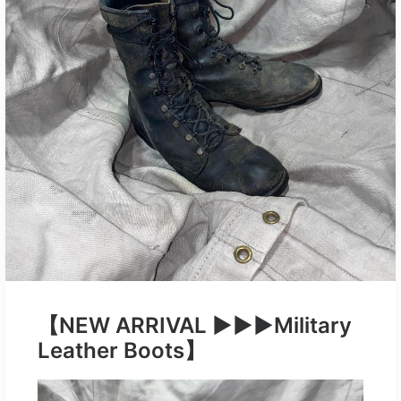
【NEW ARRIVAL ▶︎▶︎▶︎Military
Leather Boots】