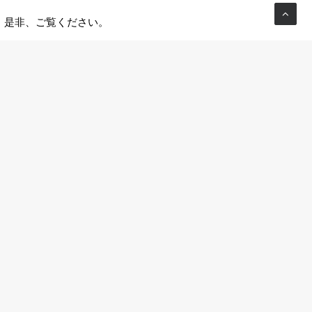
是非、ご覧ください。
■PR Timesとは
企業とメディア、生活者を繋ぐプレスリリース配信プラットフォ
ーム「PR TIMES」
社会を前進させるイノベーションを起こすべく、PR／コミュニ
ケーション領域で様々な情報を発信。