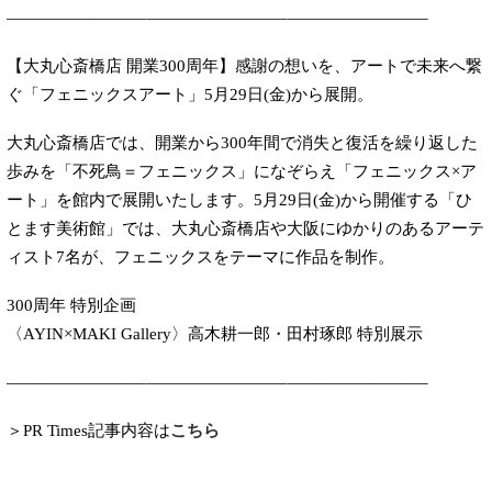
————————–————————–————————–
【大丸心斎橋店 開業300周年】感謝の想いを、アートで未来へ繋
ぐ「フェニックスアート」5月29日(金)から展開。
大丸心斎橋店では、開業から300年間で消失と復活を繰り返した
歩みを「不死鳥＝フェニックス」になぞらえ「フェニックス×ア
ート」を館内で展開いたします。5月29日(金)から開催する「ひ
とます美術館」では、大丸心斎橋店や大阪にゆかりのあるアーテ
ィスト7名が、フェニックスをテーマに作品を制作。
300周年 特別企画
〈AYIN×MAKI Gallery〉高木耕一郎・田村琢郎 特別展示
————————–————————–————————–
＞PR Times記事内容は
こちら