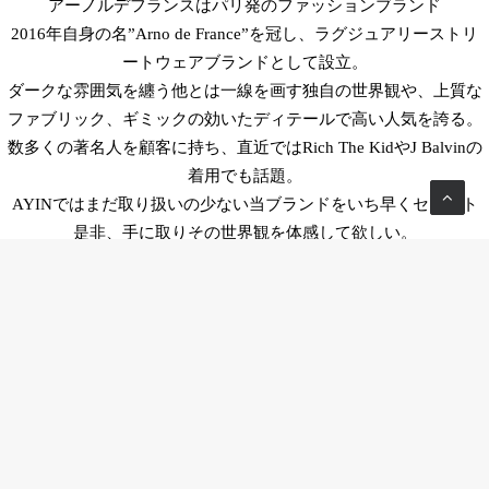
アーノルデフランスはパリ発のファッションブランド
2016年自身の名”Arno de France”を冠し、ラグジュアリーストリ
ートウェアブランドとして設立。
ダークな雰囲気を纏う他とは一線を画す独自の世界観や、上質な
ファブリック、ギミックの効いたディテールで高い人気を誇る。
数多くの著名人を顧客に持ち、直近ではRich The KidやJ Balvinの
着用でも話題。
AYINではまだ取り扱いの少ない当ブランドをいち早くセレクト
是非、手に取りその世界観を体感して欲しい。
Tokyo office