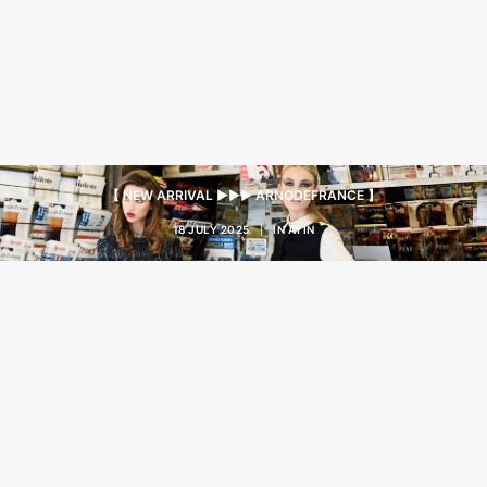
【 NEW ARRIVAL ▶︎▶︎▶︎ ARNODEFRANCE 】
18 JULY 2025
|
IN
AYIN