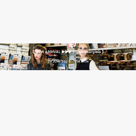
【 NEW ARRIVAL ▶︎▶︎▶︎ maisonmargiela 】
28 JUNE 2024
|
IN
AYIN