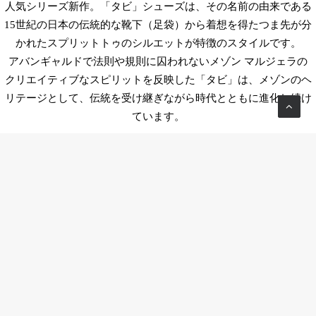
人気シリーズ新作。「タビ」シューズは、その名前の由来である
15世紀の日本の伝統的な靴下（足袋）から着想を得たつま先が分
かれたスプリットトゥのシルエットが特徴のスタイルです。
アバンギャルドで法則や規則に囚われないメゾン マルジェラの
クリエイティブなスピリットを反映した「タビ」は、メゾンのヘ
リテージとして、伝統を受け継ぎながら時代とともに進化し続け
ています。
Tokyo office
Level 15 Cerulean Tower, 26-1 Sakuragaoka-cho, Shibuya-