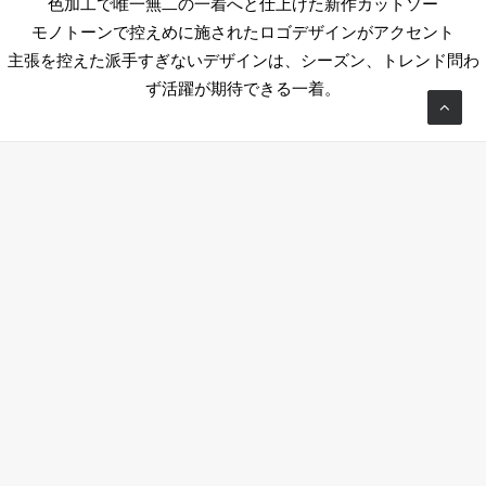
色加工で唯一無二の一着へと仕上げた新作カットソー
モノトーンで控えめに施されたロゴデザインがアクセント
主張を控えた派手すぎないデザインは、シーズン、トレンド問わ
ず活躍が期待できる一着。
Tokyo office
Level 15 Cerulean Tower, 26-1 Sakuragaoka-cho, Shibuya-
ku, Tokyo, 150-8512 Japan
TEL +81-3-5456-5758
TEL +81-3-5456-5759