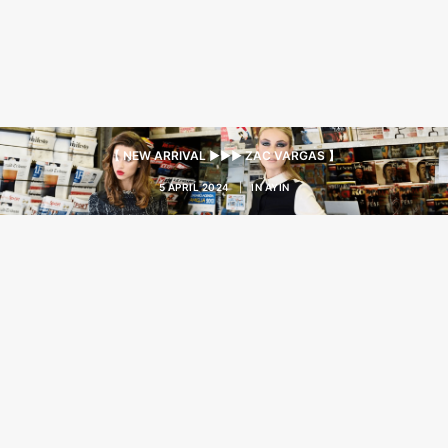
【 NEW ARRIVAL ▶︎▶︎▶︎ ZAC VARGAS 】
5 APRIL 2024
|
IN
AYIN