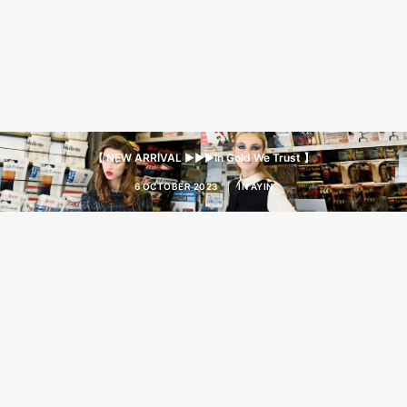
【 NEW ARRIVAL ▶︎▶︎▶︎In Gold We Trust 】
6 OCTOBER 2023
|
IN
AYIN