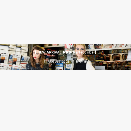
【 NEW ARRIVAL ▶︎▶︎▶︎ Perfect ribs 】
11 AUGUST 2023
|
IN
AYIN