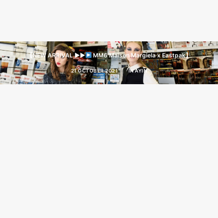
【NEW ARRIVAL ▶︎▶︎
MM6 Maison Margiela x Eastpak】
21 OCTOBER 2021
|
IN
AYIN