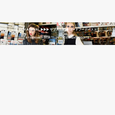
【 NEW ARRIVAL ▶︎▶︎▶︎ サブカル刺繍 コードフードベスト 】
9 FEBRUARY 2024
|
IN
VOLCAN&APHRODITE