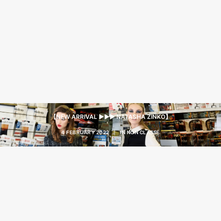
【NEW ARRIVAL ▶︎▶︎▶︎ NATASHA ZINKO】
4 FEBRUARY 2022
|
IN
NON CLASSÉ