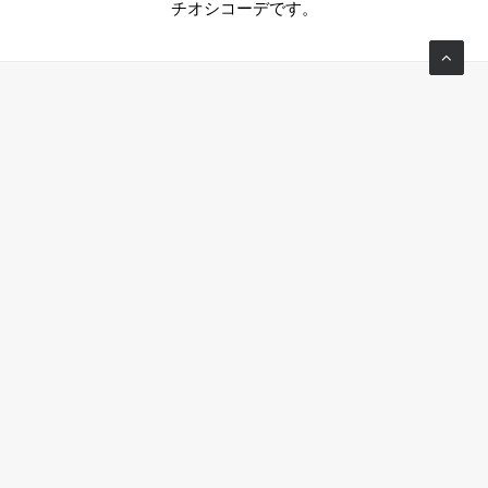
チオシコーデです。
Tokyo office
Level 15 Cerulean Tower, 26-1 Sakuragaoka-cho, Shibuya-
ku, Tokyo, 150-8512 Japan
TEL +81-3-5456-5758
TEL +81-3-5456-5759