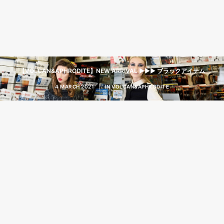
【VOLCAN&APHRODITE】NEW ARRIVAL ▶︎▶︎▶︎ ブラックアイテム
4 MARCH 2021
|
IN
VOLCAN&APHRODITE