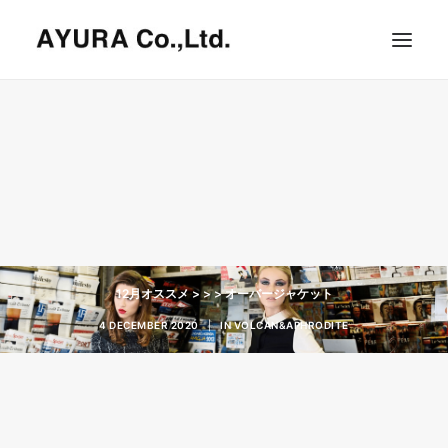
HOME
COMPANY
VILLA
SHOPS
ONLINE STORE
BRAND LIST
12月オススメ > > > オーバージャケット
NEWS & RELEASE
4 DECEMBER 2020
|
IN
VOLCAN&APHRODITE
OUR TEAM
RECRUIT