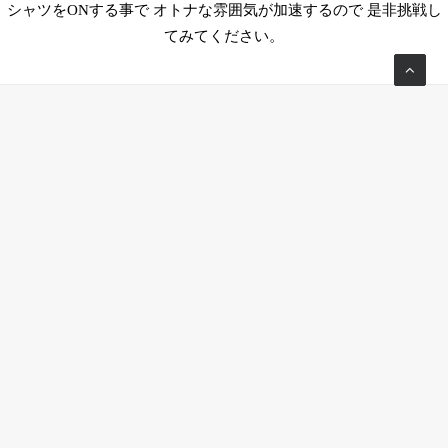
シャツをONする事で オトナな雰囲気が加速するので 是非挑戦し
てみてください。
Tokyo office
Level 15 Cerulean Tower, 26-1 Sakuragaoka-cho, Shibuya-
ku, Tokyo, 150-8512 Japan
TEL +81-3-5456-5758
TEL +81-3-5456-5759