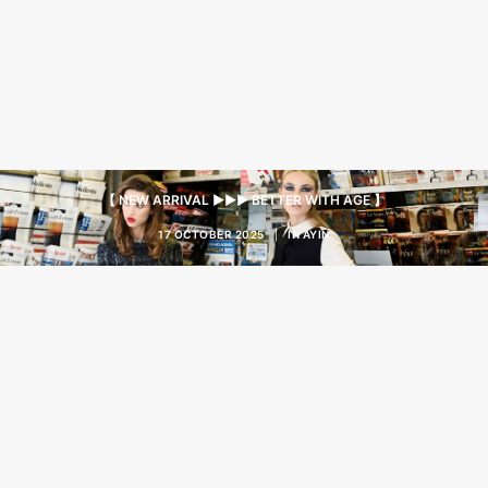
【 NEW ARRIVAL ▶︎▶︎▶︎ BETTER WITH AGE 】
17 OCTOBER 2025
|
IN
AYIN